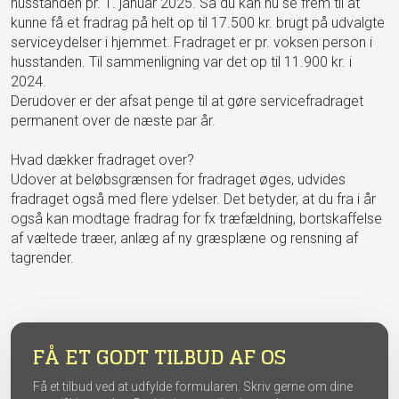
husstanden pr. 1. januar 2025. Så du kan nu se frem til at
kunne få et fradrag på helt op til 17.500 kr. brugt på udvalgte
serviceydelser i hjemmet. Fradraget er pr. voksen person i
husstanden. Til sammenligning var det op til 11.900 kr. i
2024.
Derudover er der afsat penge til at gøre servicefradraget
permanent over de næste par år.
Hvad dækker fradraget over?
Udover at beløbsgrænsen for fradraget øges, udvides
fradraget også med flere ydelser. Det betyder, at du fra i år
også kan modtage fradrag for fx træfældning, bortskaffelse
af væltede træer, anlæg af ny græsplæne og rensning af
tagrender.
FÅ ET GODT TILBUD AF OS
Få et tilbud ved at udfylde formularen. Skriv gerne om dine