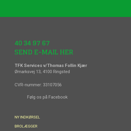
40 34 97 67
SEND E-MAIL HER
TFK Services v/Thomas Follin Kjær
Ømarksvej 13, 4100 Ringsted
CVR-nummer: 33107056​
​Følg os på Facebook
NY INDKØRSEL
BROLÆGGER