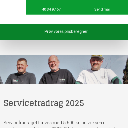
40 34 97 67
Send mail
Prøv vores prisberegner
Servicefradrag 2025
​Servicefradraget hæves med 5.600 kr. pr. voksen i