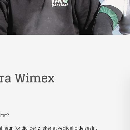
fra Wimex
itet?
f hegn for dig, der ønsker et vedligeholdelsesfrit