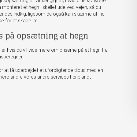
gnsopsætning alt afhængigt af, hvad dine konkrete
 monteret et hegn i skellet ude ved vejen, så du
erendes indkig, ligesom du også kan skærme af ind
se for at skabe læ.
is på opsætning af hegn
eller hvis du vil vide mere om priserne på et hegn fra
nsberegner.
or at få udarbejdet et uforpligtende tilbud med en
mere andre vores andre services heriblandt