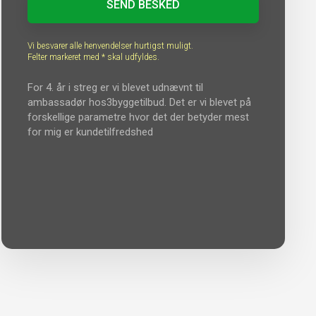
Vi besvarer alle henvendelser hurtigst muligt.
Felter markeret med * skal udfyldes.​
For 4. år i streg er vi blevet udnævnt til
ambassadør hos​3byggetilbud. Det er vi blevet på
forskellige parametre hvor det der betyder mest
for mig er kundetilfredshed