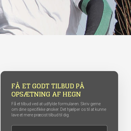
FÅ ET GODT TILBUD PÅ
OPSÆTNING AF HEGN
Få et tilbud ved at udfylde formularen. Skriv gerne
om dine specifikke ønsker. Det hjælper os til at kunne
lave et mere præcist tilbud til dig.