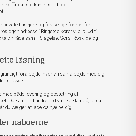
imex får du ikke kun et solidt og
et.
or private husejere og forskellige former for
es egen adresse i Ringsted kører vi bl.a. ud til
okalområde samt i Slagelse, Sorø, Roskilde og
ette løsning
 grundigt forarbejde, hvor vi i samarbejde med dig
din terrasse.
lse med både levering og opsætning af
rådet. Du kan med andre ord være sikker på, at du
når du vælger at lade os hjælpe dig.
ler naboerne