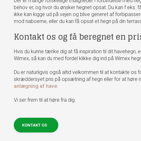
Der er mange forskellige muligheder i forbindelse med he
behov er, og hvor du ønsker hegnet opsat. Du kan f.eks. få
ikke kan kigge ud på vejen og blive generet af forbipass
mod naboerne, eller du kan få opsat et hegn på din terras
Kontakt os og få beregnet en pr
Hvis du kunne tænke dig at få inspiration til dit havehegn, 
Wimex, så kan du med fordel klikke dig ind på Wimex heg
Du er naturligvis også altid velkommen til at kontakte os f
skræddersyet pris på opsætning af hegn eller for at høre 
anlægning af have
.
Vi ser frem til at høre fra dig.​
KONTAKT OS