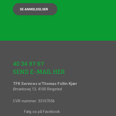
SE ANMELDELSER
40 34 97 67
SEND E-MAIL HER
TFK Services v/Thomas Follin Kjær
Ømarksvej 13, 4100 Ringsted
CVR-nummer: 33107056​
​Følg os på Facebook